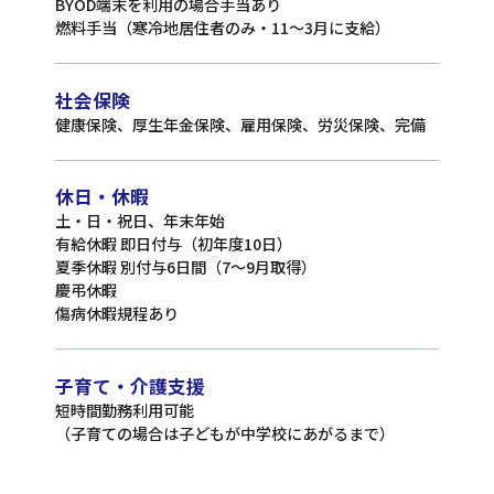
BYOD端末を利用の場合手当あり
燃料手当（寒冷地居住者のみ・11〜3月に支給）
社会保険
健康保険、厚生年金保険、雇用保険、労災保険、完備
休日・休暇
土・日・祝日、年末年始
有給休暇 即日付与（初年度10日）
夏季休暇 別付与6日間（7〜9月取得）
慶弔休暇
傷病休暇規程あり
子育て・介護支援
短時間勤務利用可能
（子育ての場合は子どもが中学校にあがるまで）