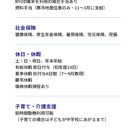
BYOD端末を利用の場合手当あり
燃料手当（寒冷地居住者のみ・11〜3月に支給）
社会保険
健康保険、厚生年金保険、雇用保険、労災保険、完備
休日・休暇
土・日・祝日、年末年始
有給休暇 即日付与（初年度10日）
夏季休暇 別付与6日間（7〜9月取得）
慶弔休暇
傷病休暇規程あり
子育て・介護支援
短時間勤務利用可能
（子育ての場合は子どもが中学校にあがるまで）