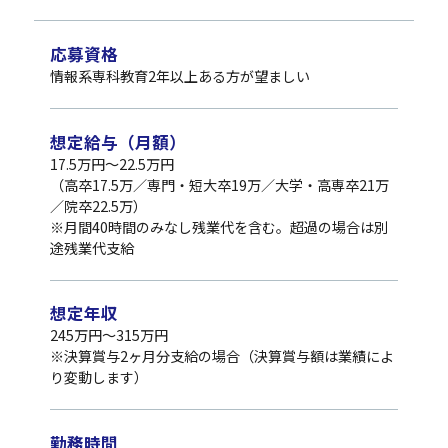
応募資格
情報系専科教育2年以上ある方が望ましい
想定給与（月額）
17.5万円～22.5万円
（高卒17.5万／専門・短大卒19万／大学・高専卒21万
／院卒22.5万）
※月間40時間のみなし残業代を含む。超過の場合は別
途残業代支給
想定年収
245万円～315万円
※決算賞与2ヶ月分支給の場合（決算賞与額は業績によ
り変動します）
勤務時間